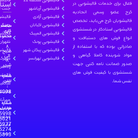
قالیشویی منطقه 22
قالیشویی
استادکار
ی خدمات قالیشویی در
قالیشویی آریاشهر
جنت آباد
و رسمی اتحادیه
قالیشویی آزادی
قالیشویی
ن کرج می‌باید، تخصص
قالیشویی اکباتان
چیتگر
ساعت
 استادکار در شستشوی
کاری
قالیشویی المپیک
قالیشویی
مجموعه
رش های دستبافت و
قالیشویی پونک
:
شهران
۸
بوده که با استفاده از
قالیشویی پیکان شهر
صبح
قالیشویی
الی
ینده کاملا گیاهی و
قالیشویی تهرانسر
شهرک
۸
انت نامه کتبی جهت
شب
راه‌آهن
با کیفیت فرش های
قالیشویی
شماره
.
تلفن
صادقیه
:
02632774098
قالیشویی
مهرآباد
شماره
قالیشویی
موبایل:
09108115998
وردآورد
09108116021
09108115977
قالیشویی
09372845274
غرب
09108115893