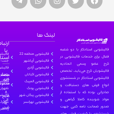
لینک ها
ارتباط
با
 استادکار با دو شعبه
قالیشویی منطقه 22
قالیشویی
استادکار
ی خدمات قالیشویی در
قالیشویی آریاشهر
جنت آباد
و رسمی اتحادیه
قالیشویی آزادی
قالیشویی
ن کرج می‌باید، تخصص
قالیشویی اکباتان
چیتگر
ساعت
 استادکار در شستشوی
کاری
قالیشویی المپیک
قالیشویی
مجموعه
رش های دستبافت و
قالیشویی پونک
:
شهران
۸
بوده که با استفاده از
قالیشویی پیکان شهر
صبح
قالیشویی
الی
ینده کاملا گیاهی و
قالیشویی تهرانسر
شهرک
۸
انت نامه کتبی جهت
شب
راه‌آهن
با کیفیت فرش های