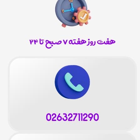
هفت روز هفته ۷ صبح تا ۲۴
02632711290