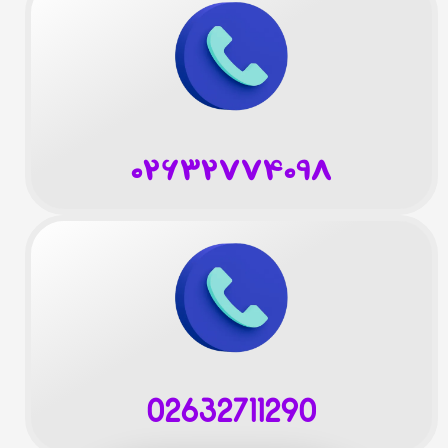
۰۲۶۳۲۷۷۴۰۹۸
02632711290